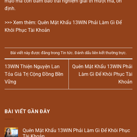
mạo mà còn đảm bảo trải nghiệm giải trí mượt mà, ổn
định.
>>> Xem thêm:
Quên Mật Khẩu 13WIN
Phải Làm Gì Để
Khôi Phục Tài Khoản
Bài viết này được đăng trong
Tin tức
. Đánh dấu
liên kết thường trực
.
13WIN Thiện Nguyện Lan
Quên Mật Khẩu 13WIN Phải
Tỏa Giá Trị Cộng Đồng Bền
Làm Gì Để Khôi Phục Tài
Vững
Khoản
BÀI VIẾT GẦN ĐÂY
Quên Mật Khẩu 13WIN Phải Làm Gì Để Khôi Phục
Tài Khoản