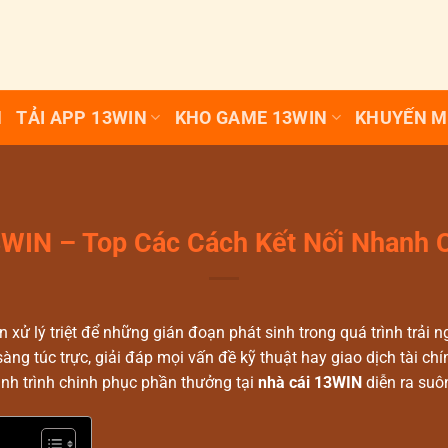
M
TẢI APP 13WIN
KHO GAME 13WIN
KHUYẾN M
3WIN – Top Các Cách Kết Nối Nhanh 
 xử lý triệt để những gián đoạn phát sinh trong quá trình trải
g túc trực, giải đáp mọi vấn đề kỹ thuật hay giao dịch tài chí
ành trình chinh phục phần thưởng tại
nhà cái 13WIN
diễn ra suô