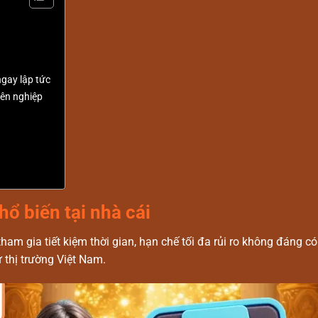
ngay lập tức
yên nghiệp
ổ biến tại nhà cái
 tham gia tiết kiệm thời gian, hạn chế tối đa rủi ro không đáng 
 thị trường Việt Nam.