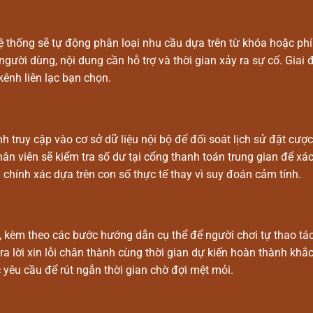
hệ thống sẽ tự động phân loại nhu cầu dựa trên từ khóa hoặc ph
D người dùng, nội dung cần hỗ trợ và thời gian xảy ra sự cố. Gia
kênh liên lạc bạn chọn.
nh truy cập vào cơ sở dữ liệu nội bộ để đối soát lịch sử đặt cượ
hân viên sẽ kiểm tra số dư tại cổng thanh toán trung gian để x
n chính xác dựa trên con số thực tế thay vì suy đoán cảm tính.
g, kèm theo các bước hướng dẫn cụ thể để người chơi tự thao tác 
 ra lời xin lỗi chân thành cùng thời gian dự kiến hoàn thành kh
 yêu cầu để rút ngắn thời gian chờ đợi mệt mỏi.