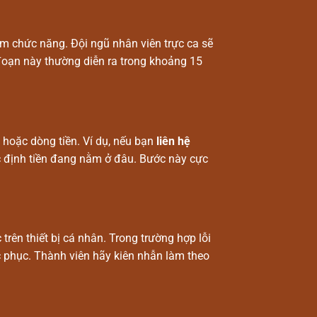
ím chức năng. Đội ngũ nhân viên trực ca sẽ
i đoạn này thường diễn ra trong khoảng 15
c hoặc dòng tiền. Ví dụ, nếu bạn
liên hệ
ác định tiền đang nằm ở đâu. Bước này cực
trên thiết bị cá nhân. Trong trường hợp lỗi
ắc phục. Thành viên hãy kiên nhẫn làm theo