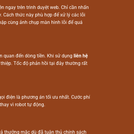
iên ngay trên trình duyệt web. Chỉ cần nhấn
. Cách thức này phù hợp để xử lý các lỗi
hập cùng ảnh chụp màn hình lỗi để quá
iên quan đến dòng tiền. Khi sử dụng
liên hệ
hiệp. Tốc độ phản hồi tại đây thường rất
ọi điện là phương án tối ưu nhất. Cước phí
thay vì robot tự động.
trả thưởng mặc dù đã tuân thủ
chính sách