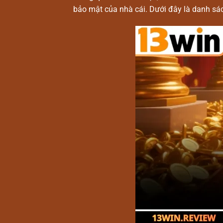
bảo mật
của nhà cái. Dưới đây là danh sá