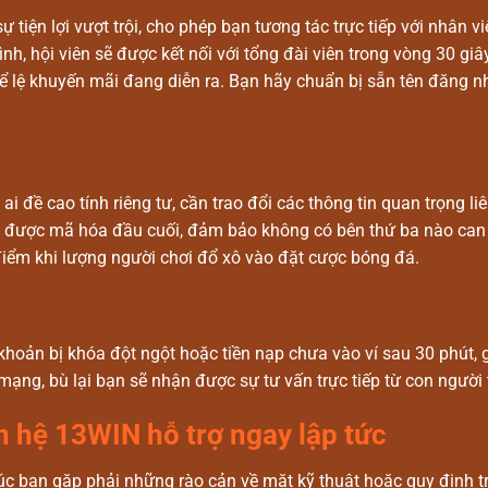
ự tiện lợi vượt trội, cho phép bạn tương tác trực tiếp với nhân v
, hội viên sẽ được kết nối với tổng đài viên trong vòng 30 giây
ể lệ
khuyến mãi
đang diễn ra. Bạn hãy chuẩn bị sẵn tên đăng n
 đề cao tính riêng tư, cần trao đổi các thông tin quan trọng l
i được mã hóa đầu cuối, đảm bảo không có bên thứ ba nào can t
điểm khi lượng người chơi đổ xô vào đặt cược bóng đá.
hoản bị khóa đột ngột hoặc tiền nạp chưa vào ví sau 30 phút, g
ạng, bù lại bạn sẽ nhận được sự tư vấn trực tiếp từ con người 
n hệ 13WIN hỗ trợ ngay lập tức
lúc bạn gặp phải những rào cản về mặt kỹ thuật hoặc quy định 