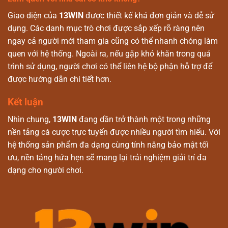
Giao diện của
13WIN
được thiết kế khá đơn giản và dễ sử
dụng. Các danh mục trò chơi được sắp xếp rõ ràng nên
ngay cả người mới tham gia cũng có thể nhanh chóng làm
quen với hệ thống. Ngoài ra, nếu gặp khó khăn trong quá
trình sử dụng, người chơi có thể liên hệ bộ phận hỗ trợ để
được hướng dẫn chi tiết hơn.
Kết luận
Nhìn chung,
13WIN
đang dần trở thành một trong những
nền tảng cá cược trực tuyến được nhiều người tìm hiểu. Với
hệ thống sản phẩm đa dạng cùng tính năng bảo mật tối
ưu, nền tảng hứa hẹn sẽ mang lại trải nghiệm giải trí đa
dạng cho người chơi.