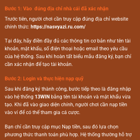
Bước 1: Vào đúng địa chỉ nhà cái đã xác nhận
Trước tiên, người chơi cần truy cập đúng địa chỉ website
chính thức:
https://nasvyazi.ru.com/
Tại đây, hãy điền đầy đủ các thông tin cơ bản như tên tài
khoản, mật khẩu, số điện thoại hoặc email theo yêu cầu
của hệ thống. Sau khi hoàn tất biểu mẫu đăng ký, bạn chỉ
cần xác nhận để tạo tài khoản.
Bước 2: Login và thực hiện nạp quỹ
Sau khi đăng ký thành công, bước tiếp theo là đăng nhập
vào hệ thống
13WIN
bằng tên tài khoản và mật khẩu vừa
tạo. Khi đã vào giao diện chính, người chơi cần nạp tiền
vào ví để có thể tham gia cá cược.
Bạn chỉ cần truy cập mục Nạp tiền, sau đó lựa chọn
phương thức thanh toán phù hợp. Hệ thống thường hỗ trợ