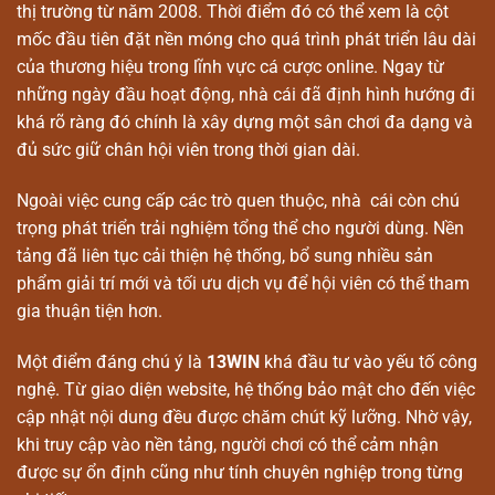
thị trường từ năm 2008. Thời điểm đó có thể xem là cột
mốc đầu tiên đặt nền móng cho quá trình phát triển lâu dài
của thương hiệu trong lĩnh vực cá cược online. Ngay từ
những ngày đầu hoạt động, nhà cái đã định hình hướng đi
khá rõ ràng đó chính là xây dựng một sân chơi đa dạng và
đủ sức giữ chân hội viên trong thời gian dài.
Ngoài việc cung cấp các trò quen thuộc, nhà cái còn chú
trọng phát triển trải nghiệm tổng thể cho người dùng. Nền
tảng đã liên tục cải thiện hệ thống, bổ sung nhiều sản
phẩm giải trí mới và tối ưu dịch vụ để hội viên có thể tham
gia thuận tiện hơn.
Một điểm đáng chú ý là
13WIN
khá đầu tư vào yếu tố công
nghệ. Từ giao diện website, hệ thống bảo mật cho đến việc
cập nhật nội dung đều được chăm chút kỹ lưỡng. Nhờ vậy,
khi truy cập vào nền tảng, người chơi có thể cảm nhận
được sự ổn định cũng như tính chuyên nghiệp trong từng