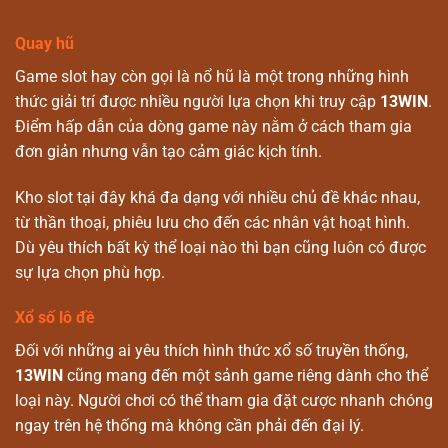
Quay hũ
Game slot hay còn gọi là nổ hũ là một trong những hình
thức giải trí được nhiều người lựa chọn khi truy cập
13WIN
.
Điểm hấp dẫn của dòng game này nằm ở cách tham gia
đơn giản nhưng vẫn tạo cảm giác kịch tính.
Kho slot tại đây khá đa dạng với nhiều chủ đề khác nhau,
từ thần thoại, phiêu lưu cho đến các nhân vật hoạt hình.
Dù yêu thích bất kỳ thể loại nào thì bạn cũng luôn có được
sự lựa chọn phù hợp.
Xổ số lô đề
Đối với những ai yêu thích hình thức xổ số truyền thống,
13WIN
cũng mang đến một sảnh game riêng dành cho thể
loại này. Người chơi có thể tham gia đặt cược nhanh chóng
ngay trên hệ thống mà không cần phải đến đại lý.