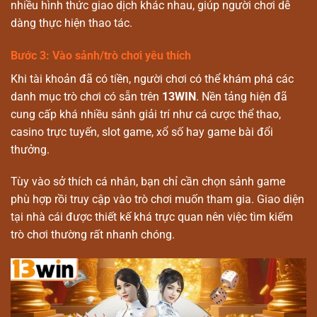
nhiều hình thức giao dịch khác nhau, giúp người chơi dễ
dàng thực hiện thao tác.
Bước 3: Vào sảnh/trò chơi yêu thích
Khi tài khoản đã có tiền, người chơi có thể khám phá các
danh mục trò chơi có sẵn trên
13WIN
. Nền tảng hiện đã
cung cấp khá nhiều sảnh giải trí như cá cược thể thao,
casino trực tuyến, slot game, xổ số hay game bài đổi
thưởng.
Tùy vào sở thích cá nhân, bạn chỉ cần chọn sảnh game
phù hợp rồi truy cập vào trò chơi muốn tham gia. Giao diện
tại nhà cái được thiết kế khá trực quan nên việc tìm kiếm
trò chơi thường rất nhanh chóng.